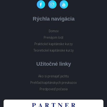
Rýchla navigácia
Domov
Prenájom lodí
Praktické kapitánske kurzy
Teoretické kapitánske kurzy
Užitočné linky
Ako si prenajať jachtu
Prehľad kapitánskych preukazov
Predpoveď počasia