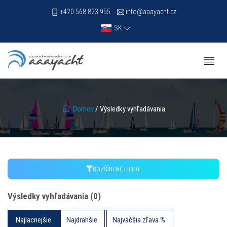
+420 568 823 955
info@aaayacht.cz
SK
Domov
/ Výsledky vyhľadávania
ROZŠÍRENÉ FILTRE
Výsledky vyhľadávania
(
0
)
Najlacnejšie
Najdrahšie
Najväčšia zľava %