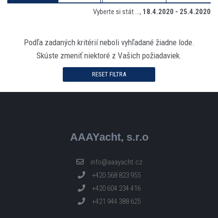
Vyberte si stát ...,
18.4.2020
-
25.4.2020
Podľa zadaných kritérií neboli vyhľadané žiadne lode.
Skúste zmeniť niektoré z Vašich požiadaviek.
RESET FILTRA
AAAYacht, s.r.o
info@aaayacht.cz
+420 568 823 955
+420 604 234 416
+421 944 388 625