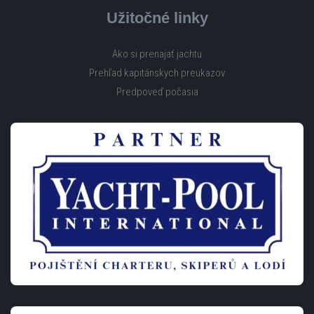
Užitočné linky
Ako si prenajať jachtu
Prehľad kapitánskych preukazov
Predpoveď počasia