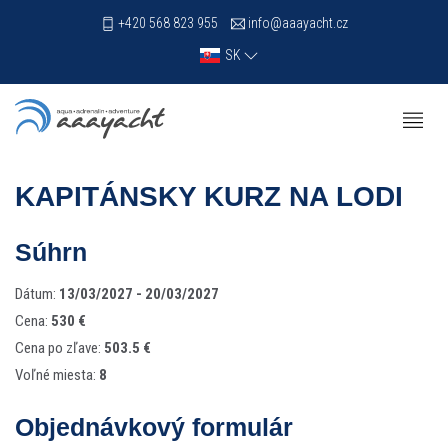
+420 568 823 955
info@aaayacht.cz
SK
KAPITÁNSKY KURZ NA LODI
Súhrn
Dátum:
13/03/2027 - 20/03/2027
Cena:
530 €
Cena po zľave:
503.5 €
Voľné miesta:
8
Objednávkový formulár