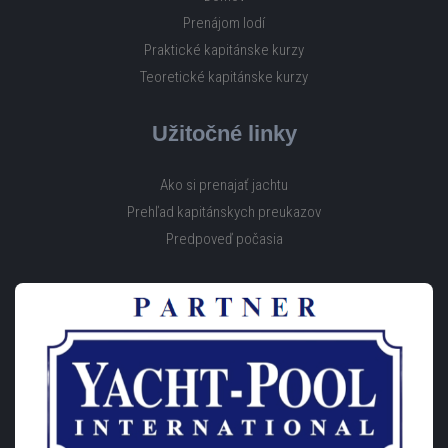
Prenájom lodí
Praktické kapitánske kurzy
Teoretické kapitánske kurzy
Užitočné linky
Ako si prenajať jachtu
Prehľad kapitánskych preukazov
Predpoveď počasia