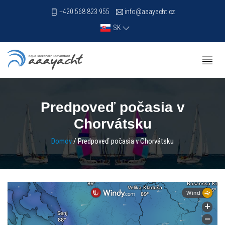
+420 568 823 955
info@aaayacht.cz
SK
Predpoveď počasia v
Chorvátsku
Domov
/ Predpoveď počasia v Chorvátsku