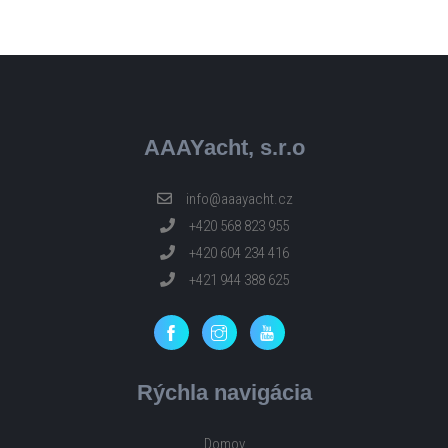
AAAYacht, s.r.o
info@aaayacht.cz
+420 568 823 955
+420 604 234 416
+421 944 388 625
Rýchla navigácia
Domov