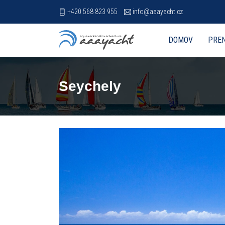
+420 568 823 955
info@aaayacht.cz
DOMOV
PREN
Seychely