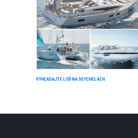
VYHĽADAJTE LOĎ NA SEYCHELÁCH