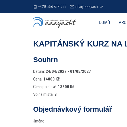
+420 568 823 955
info@aaayacht.cz
DOMŮ
PRO
KAPITÁNSKÝ KURZ NA 
Souhrn
Datum:
24/04/2027 - 01/05/2027
Cena:
14000 Kč
Cena po slevě:
13300 Kč
Volná místa:
8
Objednávkový formulář
Jméno