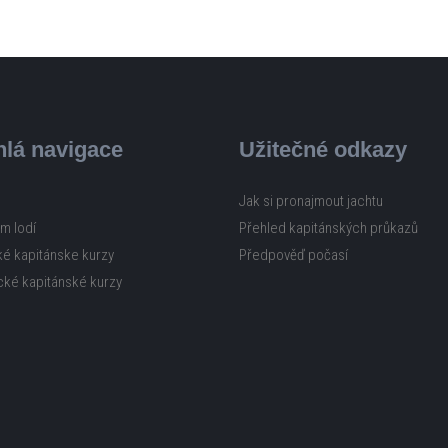
lá navigace
Užitečné odkazy
Jak si pronajmout jachtu
m lodí
Přehled kapitánských průkazů
ké kapitánske kurzy
Předpověď počasí
cké kapitánské kurzy