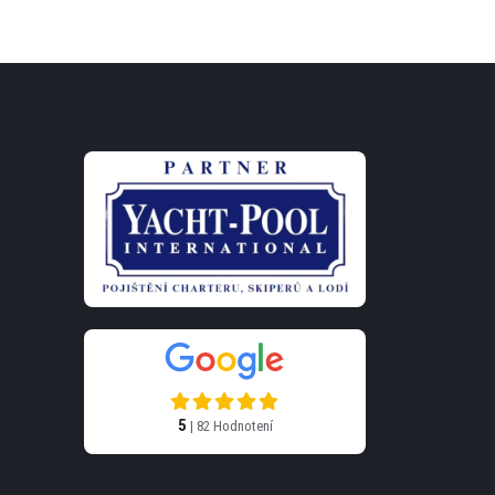
5
| 82 Hodnotení