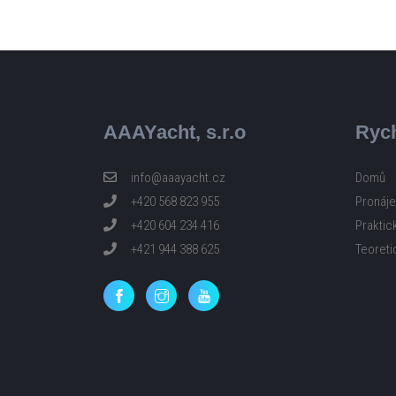
AAAYacht, s.r.o
Rych
info@aaayacht.cz
Domů
+420 568 823 955
Pronáje
+420 604 234 416
Praktic
+421 944 388 625
Teoreti