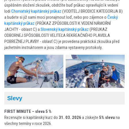
úspěšném složení zkoušek, obdržíte buď průkaz opravňující k vedení
lodi
Chorvatský kapitánský průkaz
(VODITELJ BRODICE KATEGORIJA B)
a budete si již sami moci pronajmout loď, nebo pro zájemce o
Český
kapitánský průkaz
(PRŮKAZ ZPŮSOBILOSTI K VEDENÍ NÁMOŘNÍ
JACHTY - oblast C) a
Slovenský kapitánský průkaz
(PREUKAZ
ODBORNEJ SPÔSOBILOSTI VELITEĽA REKREAČNÉHO PLAVIDLA
POBREŽNEJ PLAVBY - oblasť C) je provedena praktická zkouška před
jachetním instruktorem a jsou zdarma vystaveny protokoly..
Slevy
FIRST MINUTE – sleva 5 %
Rezervujte si kapitánský kurz do
31. 03. 2026
a získejte
5% slevu
na
všechny termíny v roce 2026.