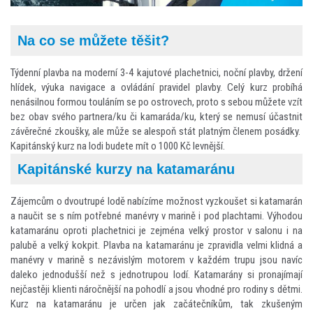
Na co se můžete těšit?
Týdenní plavba na moderní 3-4 kajutové plachetnici, noční plavby, držení
hlídek, výuka navigace a ovládání pravidel plavby. Celý kurz probíhá
nenásilnou formou touláním se po ostrovech, proto s sebou můžete vzít
bez obav svého partnera/ku či kamaráda/ku, který se nemusí účastnit
závěrečné zkoušky, ale může se alespoň stát platným členem posádky.
Kapitánský kurz na lodi budete mít o 1000 Kč levnější.
Kapitánské kurzy na katamaránu
Zájemcům o dvoutrupé lodě nabízíme možnost vyzkoušet si katamarán
a naučit se s ním potřebné manévry v marině i pod plachtami. Výhodou
katamaránu oproti plachetnici je zejména velký prostor v salonu i na
palubě a velký kokpit. Plavba na katamaránu je zpravidla velmi klidná a
manévry v marině s nezávislým motorem v každém trupu jsou navíc
daleko jednodušší než s jednotrupou lodí. Katamarány si pronajímají
nejčastěji klienti náročnější na pohodlí a jsou vhodné pro rodiny s dětmi.
Kurz na katamaránu je určen jak začátečníkům, tak zkušeným