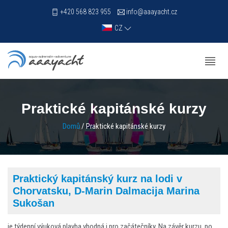
+420 568 823 955
info@aaayacht.cz
CZ
Praktické kapitánské kurzy
Domů
/ Praktické kapitánské kurzy
Praktický kapitánský kurz na lodi v
Chorvatsku, D-Marin Dalmacija Marina
Sukošan
je týdenní výuková plavba vhodná i pro začátečníky. Na závěr kurzu, po