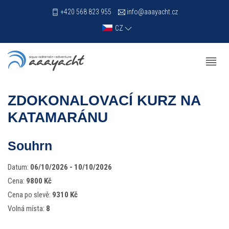
+420 568 823 955
info@aaayacht.cz
CZ
ZDOKONALOVACÍ KURZ NA
KATAMARÁNU
Souhrn
Datum:
06/10/2026 - 10/10/2026
Cena:
9800 Kč
Cena po slevě:
9310 Kč
Volná místa:
8