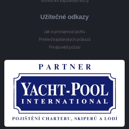
Teoretické kapitánské kurzy
Užitečné odkazy
Jak si pronajmout jachtu
Přehled kapitánských průkazů
Předpověď počasí