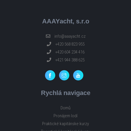
AAAYacht, s.r.o
info@aaayacht.cz
+420 568 823 955
+420 604 234 416
+421 944 388 625
Rychlá navigace
Domů
Pronájem lodí
Praktické kapitánske kurzy